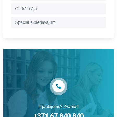
Gudrā māja
Speciālie piedāvājumi
Ir jautājums? Zvaniet!
+371 67 840 840