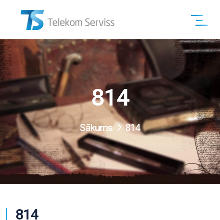
814
Sākums
814
814