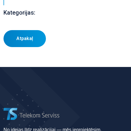
Kategorijas:
Atpakaļ
No idejas līdz realizācijai — mēs ieprojektēsim,