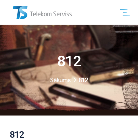
812
Sākums
812
812