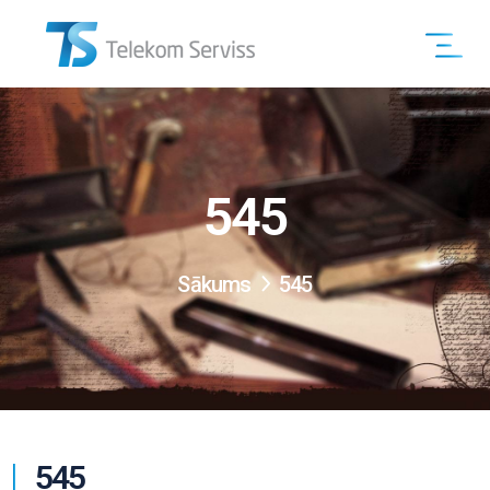
545
Sākums
545
545