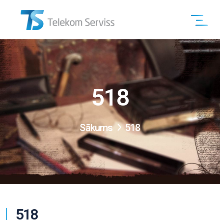
518
Sākums
518
518