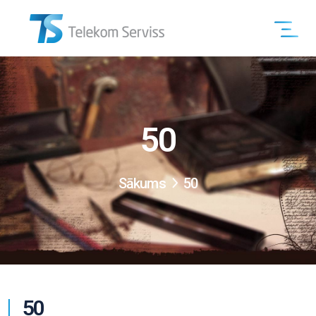
50
Sākums
50
50