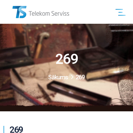
269
Sākums
269
269