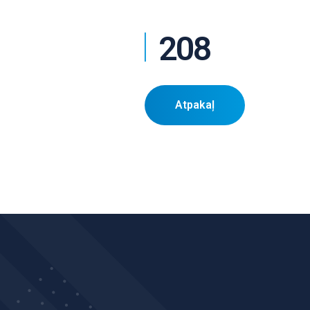
208
Atpakaļ