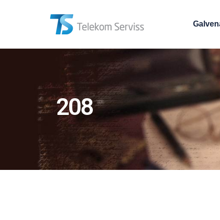
Galven
208