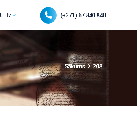
(+371) 67 840 840
i
lv
Sākums
208