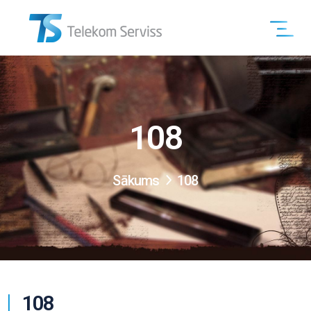
108
Sākums
108
108