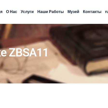
ая
О Нас
Услуги
Наши Работы
Музей
Контакты
r
ke ZBSA11