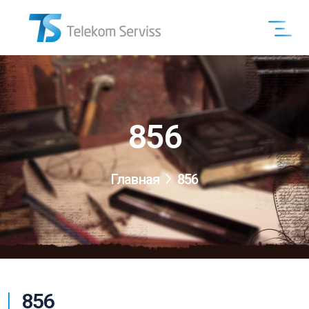
856
Главная
856
856