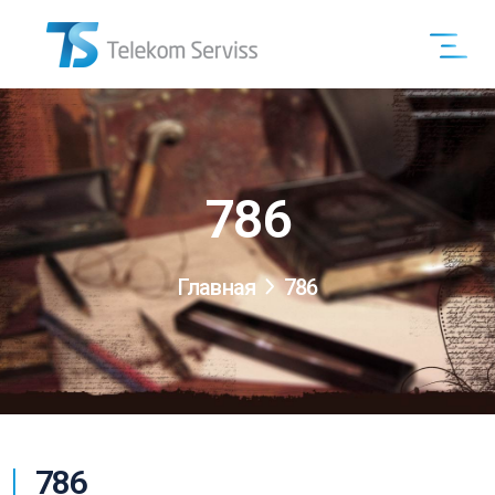
786
Главная
786
786