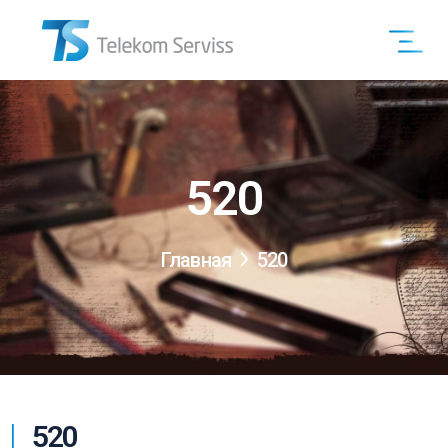
520
Главная
520
520