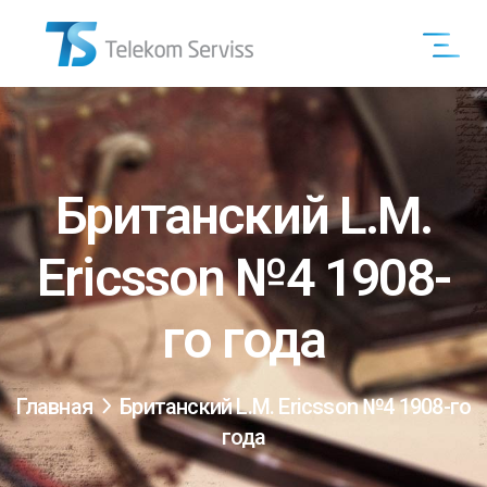
Британский L.M.
Ericsson №4 1908-
го года
Главная
Британский L.M. Ericsson №4 1908-го
года