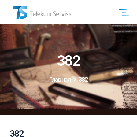
382
Главная
382
382