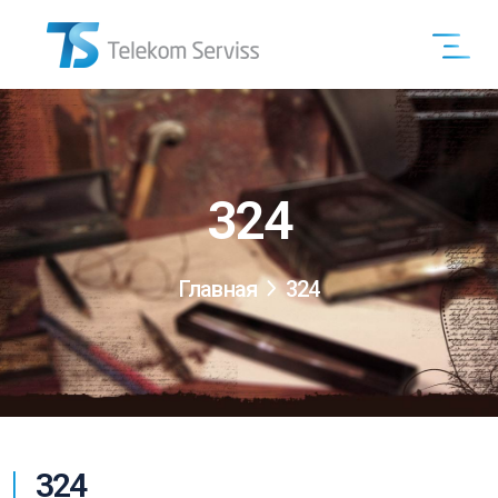
324
Главная
324
324