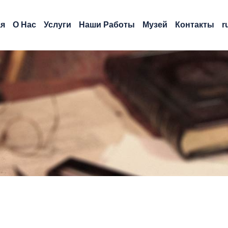
ая
О Нас
Услуги
Наши Работы
Музей
Контакты
r