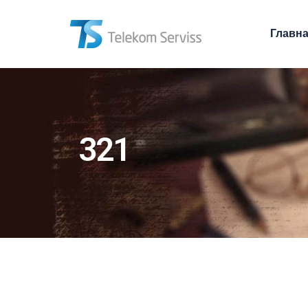
Главн
321