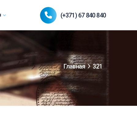
(+371) 67 840 840
u
Главная
321