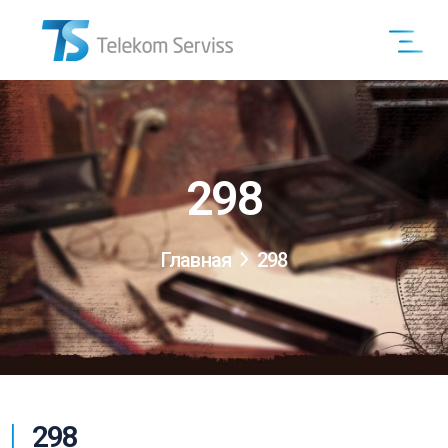
298
Главная
298
298