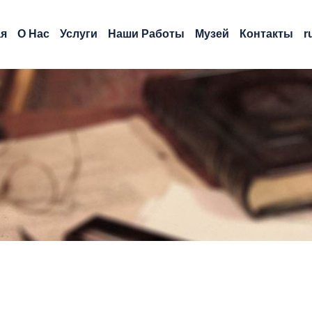
ая
О Нас
Услуги
Наши Работы
Музей
Контакты
r