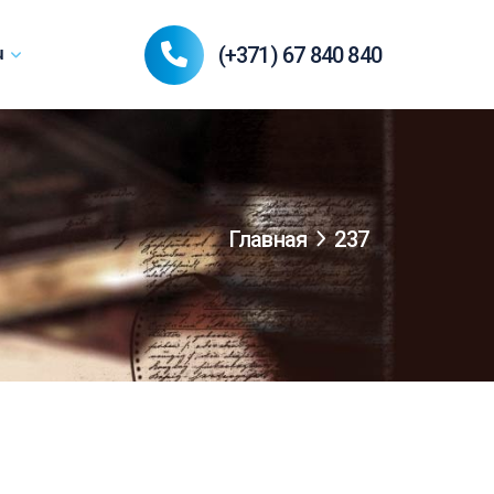
(+371) 67 840 840
u
Главная
237