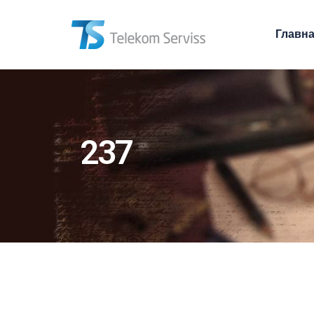
Главн
237