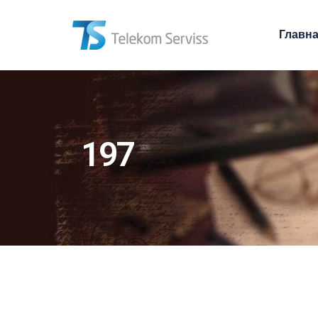
Главн
197