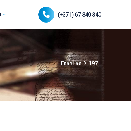
(+371) 67 840 840
u
Главная
197