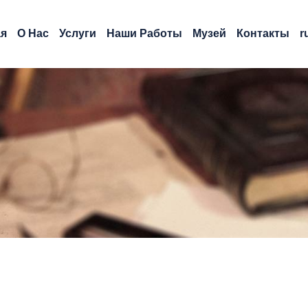
ая
О Нас
Услуги
Наши Работы
Музей
Контакты
r